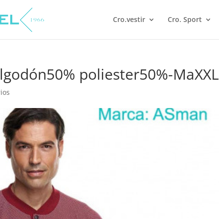
Cro.vestir
Cro. Sport
algodón50% poliester50%-MaXX
ios