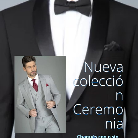
Nueva
colecció
n
Ceremo
nia
Chaqués con o sin