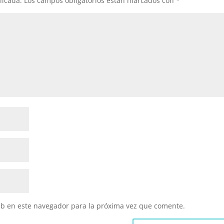
licada.
Los campos obligatorios están marcados con
*
eb en este navegador para la próxima vez que comente.